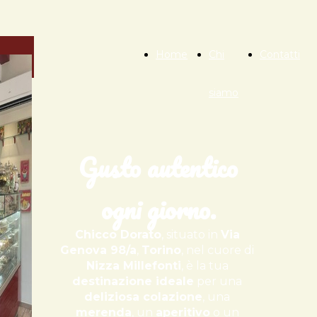
Home
Chi
Contatti
siamo
Gusto autentico
ogni giorno.
Chicco Dorato
, situato in
Via
Genova 98/a
,
Torino
, nel cuore di
Nizza Millefonti
, è la tua
destinazione ideale
per una
deliziosa colazione
, una
merenda
, un
aperitivo
o un